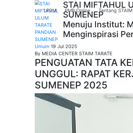
STAI MIFTAHUL 
LP2M
PMB Online
Tentang STAIM
SUMENEP
Menuju Institut: 
Menginspirasi P
Umum
19 Jul 2025
By MEDIA CENTER STAIM TARATE
PENGUATAN TATA K
UNGGUL: RAPAT KER
SUMENEP 2025