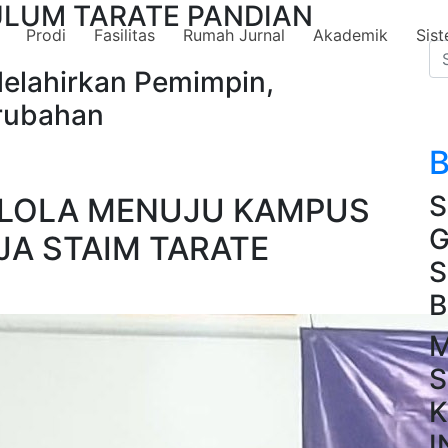
ULUM TARATE PANDIAN
Prodi
Fasilitas
Rumah Jurnal
Akademik
Sis
Melahirkan Pemimpin,
erubahan
B
S
ELOLA MENUJU KAMPUS
G
JA STAIM TARATE
S
B
M
S
K
I