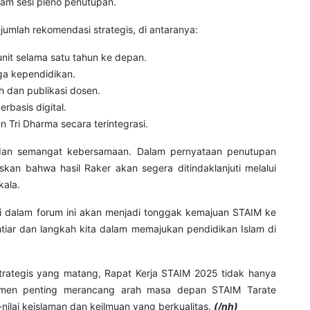
am sesi pleno penutupan.
ejumlah rekomendasi strategis, di antaranya:
unit selama satu tahun ke depan.
ga kependidikan.
h dan publikasi dosen.
rbasis digital.
 Tri Dharma secara terintegrasi.
dan semangat kebersamaan. Dalam pernyataan penutupan
an bahwa hasil Raker akan segera ditindaklanjuti melalui
kala.
ti dalam forum ini akan menjadi tonggak kemajuan STAIM ke
iar dan langkah kita dalam memajukan pendidikan Islam di
rategis yang matang, Rapat Kerja STAIM 2025 tidak hanya
 momen penting merancang arah masa depan STAIM Tarate
ilai keislaman dan keilmuan yang berkualitas.
(/nh)