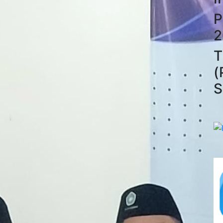
P
2
T
(
S