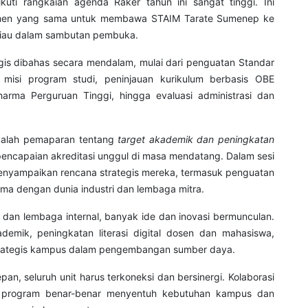
kuti rangkaian agenda Raker tahun ini sangat tinggi. Ini
itmen yang sama untuk membawa STAIM Tarate Sumenep ke
beliau dalam sambutan pembuka.
egis dibahas secara mendalam, mulai dari penguatan Standar
n misi program studi, peninjauan kurikulum berbasis OBE
arma Perguruan Tinggi, hingga evaluasi administrasi dan
adalah pemaparan tentang
target akademik dan peningkatan
pencapaian akreditasi unggul di masa mendatang. Dalam sesi
menyampaikan rencana strategis mereka, termasuk penguatan
ama dengan dunia industri dan lembaga mitra.
it dan lembaga internal, banyak ide dan inovasi bermunculan.
kademik, peningkatan literasi digital dosen dan mahasiswa,
 strategis kampus dalam pengembangan sumber daya.
epan, seluruh unit harus terkoneksi dan bersinergi. Kolaborasi
n program benar-benar menyentuh kebutuhan kampus dan