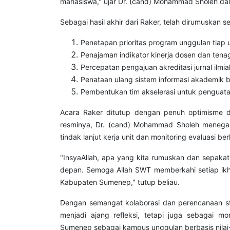
mahasiswa," ujar Dr. (cand) Mohammad Sholeh dal
Sebagai hasil akhir dari Raker, telah dirumuskan s
Penetapan prioritas program unggulan tiap 
Penajaman indikator kinerja dosen dan tena
Percepatan pengajuan akreditasi jurnal ilmia
Penataan ulang sistem informasi akademik be
Pembentukan tim akselerasi untuk penguatan
Acara Raker ditutup dengan penuh optimisme 
resminya, Dr. (cand) Mohammad Sholeh menegask
tindak lanjut kerja unit dan monitoring evaluasi ber
"InsyaAllah, apa yang kita rumuskan dan sepaka
depan. Semoga Allah SWT memberkahi setiap ikht
Kabupaten Sumenep," tutup beliau.
Dengan semangat kolaborasi dan perencanaan st
menjadi ajang refleksi, tetapi juga sebagai
Sumenep sebagai kampus unggulan berbasis nilai-n