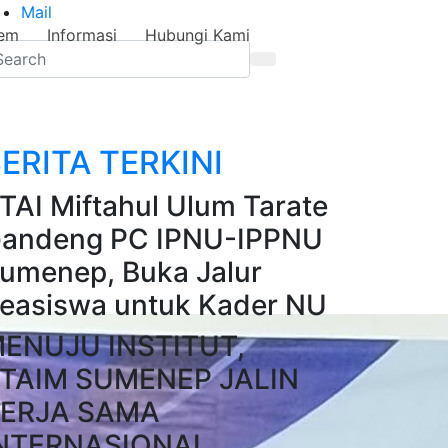
Mail
tem
Informasi
Hubungi Kami
ERITA TERKINI
TAI Miftahul Ulum Tarate
andeng PC IPNU-IPPNU
umenep, Buka Jalur
easiswa untuk Kader NU
ENUJU INSTITUT,
TAIM SUMENEP JALIN
ERJA SAMA
NTERNASIONAL